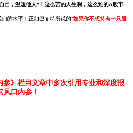
自己，温暖他人”！这么苦的人生啊，这么难的A股市
我们的水平！正如巴菲特所说的
“
如果你不想持有一只股
内参》栏目文章中多次引用专业和深度报
点风口内参！