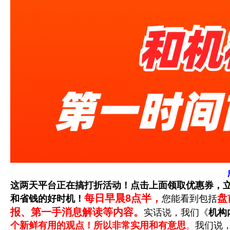
这两天平台正在搞打折活动！点击上面领取优惠券，立
每日早晨8点半，
盘
和省钱的好时机！
您能看到包括
报、第一手消息解读等内容。
实话说，我们《
机构
个新鲜有用的观点！所以非常实用和有意思
。
我们说