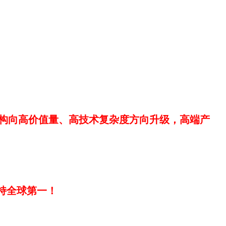
结构向高价值量、高技术复杂度方向升级，高端产
保持全球第一！