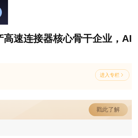
产高速连接器核心骨干企业，AI
进入专栏
戳此了解