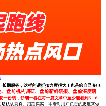
券
》长期服务，这样的话折扣力度很大！也是给自己充电
仓、盘前机构调研、盘前新鲜研报、盘前深度研
花一份钱，仔细一看在每一篇文章中至少能看到5、6
的是认认真真、踏踏实实，本着对用户负责的态度来做