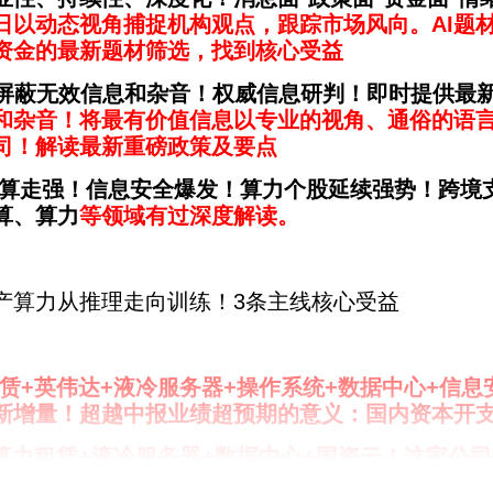
日以动态视角捕捉机构观点，跟踪市场风向。
AI
、资金的最新题材筛选，找到核心受益
滤屏蔽无效信息和杂音！权威信息研判！即时提供最
和杂音！将最有价值信息以专业的视角、通俗的语
司！解读最新重磅政策及要点
算走强！信息安全爆发！算力个股延续强势！跨境
算、
算力
等领域有过深度解读。
产算力从推理走向训练！3条主线核心受益
力租赁+英伟达+液冷服务器+操作系统+数据中心+信
新增量！超越中报业绩超预期的意义：国内资本开
算力租赁+液冷服务器+数据中心+国资云！
这家公司
素”多引擎驱动成长！解决方案业务增长强劲，加速向