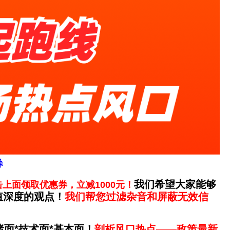
券
我们希望大家能够
击上面领取优惠券，立减1000元！
值深度的观点！
我们帮您过滤杂音和屏蔽无效信
面*技术面*基本面！
剖析风口热点——政策最新