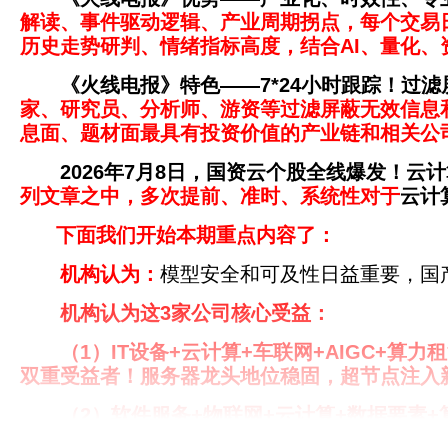
解读、事件驱动逻辑、产业周期拐点，每个交易
历史走势研判、情绪指标高度，结合AI、量化
《火线电报》特色——7*24小时跟踪！过
家、研究员、分析师、游资等过滤屏蔽无效信息
息面、题材面最具有投资价值的产业链和相关公
2026年7月8日，
国资云个股全线爆发！云计
列文章之中，多次提前、准时、系统性对于
云计
下面我们开始本期重点内容了：
机构认为：
模型安全和可及性日益重要，国
机构认为这3
家公司
核心受益：
（1）
IT设备+云计算+车联网+AIGC+算
双重受益者！服务器龙头地位稳固，超节点注入
（2）
软件服务+物联网+云计算+数据要素+
AIDC+算力租赁深度赋能！“AI算力+数据要