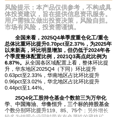
风险提示：本产品仅供参考，不构成具
体投资建议，旨在提供信息资讯服务。
用户需独立做出投资决策，风险自担。
市场有风险，投资需谨慎。
全国来看，2025Q4单季度重仓化工/重仓
总体比重环比提升0.70pct至2.37%，为2025年
以来新高，环比明显增加，但仍低于2024年各
个季度整体配置比例，2021Q3高点此比例为
6.87%。
从全国各区域配置上看，整体环比提
升，华东地区2025Q4（下同）环比提升
0.63pct至2.33%，华南地区占比环比提升
0.96pct至3.02%，华北地区占比环比提升
0.44pct至1.44%。
25Q4化工股持仓基金个数前三为万华化
学、中国海油、华鲁恒升，三个标的持股基金
个数分别环比提升119、85、75个
；另外增长
较多为钾肥企业同时带有有色属性的藏格矿